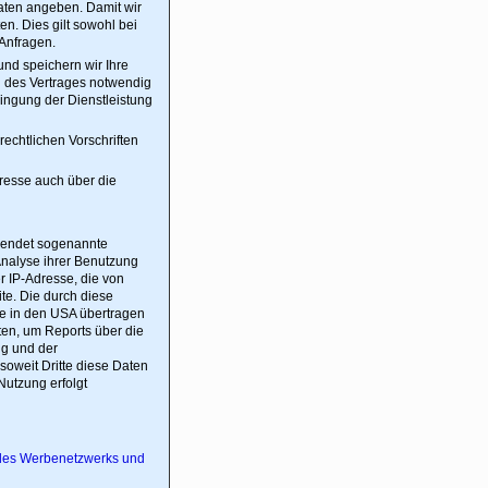
Daten angeben. Damit wir
n. Dies gilt sowohl bei
 Anfragen.
nd speichern wir Ihre
ng des Vertrages notwendig
ringung der Dienstleistung
echtlichen Vorschriften
dresse auch über die
rwendet sogenannte
Analyse ihrer Benutzung
r IP-Adresse, die von
te. Die durch diese
le in den USA übertragen
ten, um Reports über die
ng und der
soweit Dritte diese Daten
Nutzung erfolgt
des Werbenetzwerks und