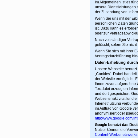
Im Allgemeinen ist es für
unsere Dienstleistungen a
der Zusendung von Informa
Wenn Sie uns mit der Erb
persönlichen Daten grunds
ist. Dazu kann es erforde
oder zur Vertragsabwickl
Nach vollständiger Vertra
gelöscht, sofern Sie nic
Wenn Sie sich mit Ihrer 
Vertragsdurchführung hin
Daten-Erhebung durch
Unsere Webseite benutzt 
„Cookies“. Dabei handelt
der Website ermöglicht. E
Ihnen zuvor aufgerufene 
Textdatei erzeugten Info
und dort gespeichert. Go
Webseitenaktivität für d
Internetnutzung verbunden
im Auftrag von Google ver
anonymisiert oder pseudo
http://www.google.com/int
Google benutzt das Dou
Nutzer können die Verwe
Content-Werbenetzwerks