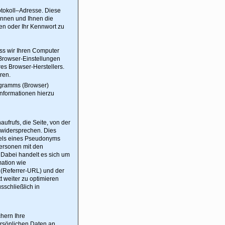
otokoll–Adresse. Diese
ennen und Ihnen die
en oder Ihr Kennwort zu
ss wir Ihren Computer
 Browser-Einstellungen
res Browser-Herstellers.
ren.
rogramms (Browser)
nformationen hierzu
frufs, die Seite, von der
 widersprechen. Dies
ittels eines Pseudonyms
Personen mit den
Dabei handelt es sich um
mation wie
 (Referrer-URL) und der
t weiter zu optimieren
sschließlich in
hern Ihre
ersönlichen Daten an