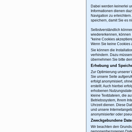
Dabei werden keinerlei un
Informationen dienen daz
Navigation zu erleichtern
speichern, damit Sie es 
Selbstverständlich könne
wiedererkennen, können S
"keine Cookies akzeptiere
Wenn Sie keine Cookies a
Sie können die Installat
verhindern. Dazu müssen 
übernehmen Sie bitte den
Erhebung und Speich
Zur Optimierung unserer W
Sie unsere Seite aufgeru
erfolgt anonymisiert, ohn
erstellt. Auch hierbei e
erhobenen Nutzungsdaten
kleine Textdateien, die a
Betriebssystem, Ihrem In
Uhrzeit dienen. Diese Dat
und unsere Internetangebo
anonymisierter oder pseud
Zweckgebundene Dat
Wir beachten den Grunds
personenbezogenen Daten n